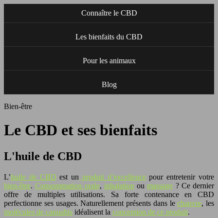
Connaître le CBD
Les bienfaits du CBD
Pour les animaux
Blog
Bien-être
Le CBD et ses bienfaits
L'huile de CBD
L’
huile de CBD
est un
produit d’excellence
pour entretenir votre
bien-être
.
Consommation orale
,
inhalation
ou
massage
? Ce dernier
offre de multiples utilisations. Sa forte contenance en CBD
perfectionne ses usages. Naturellement présents dans le
chanvre
, les
molécules de cannabis
idéalisent la
conception de ce produit
.