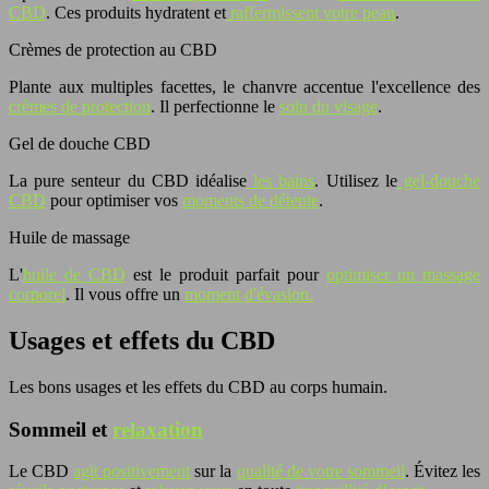
CBD
. Ces produits hydratent et
raffermissent votre peau
.
Crèmes de protection au CBD
Plante aux multiples facettes, le chanvre accentue l'excellence des
crèmes de protection
. Il perfectionne le
soin du visage
.
Gel de douche CBD
La pure senteur du CBD idéalise
les bains
. Utilisez le
gel-douche
CBD
pour optimiser vos
moments de détente
.
Huile de massage
L'
huile de CBD
est le produit parfait pour
optimiser un massage
corporel
. Il vous offre un
moment d'évasion.
Usages et effets du CBD
Les bons usages et les effets du CBD au corps humain.
Sommeil et
relaxation
Le CBD
agit positivement
sur la
qualité de votre sommeil
. Évitez les