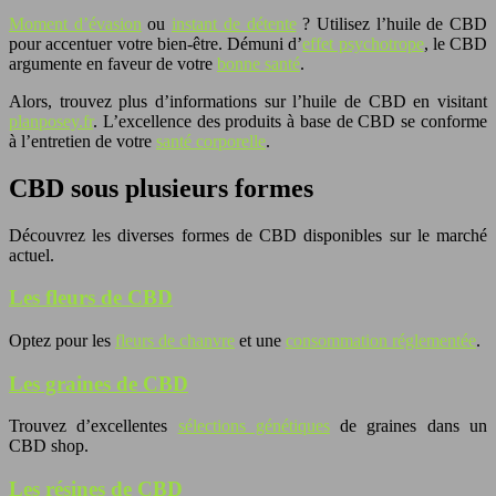
Moment d’évasion
ou
instant de détente
? Utilisez l’huile de CBD
pour accentuer votre bien-être. Démuni d’
effet psychotrope
, le CBD
argumente en faveur de votre
bonne santé
.
Alors, trouvez plus d’informations sur l’huile de CBD en visitant
planposey.fr
. L’excellence des produits à base de CBD se conforme
à l’entretien de votre
santé corporelle
.
CBD sous plusieurs formes
Découvrez les diverses formes de CBD disponibles sur le marché
actuel.
Les fleurs de CBD
Optez pour les
fleurs de chanvre
et une
consommation réglementée
.
Les graines de CBD
Trouvez d’excellentes
sélections génétiques
de graines dans un
CBD shop.
Les résines de CBD