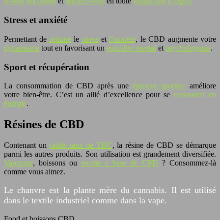
réveils nocturnes
et
relaxez-vous
en toute
tranquillité d’esprit.
Stress et anxiété
Permettant de
réduire
le
stress
et
l’anxiété
, le CBD augmente votre
dynamisme
tout en favorisant un
équilibre mental
et
psychologique
.
Sport et récupération
La consommation de CBD après une
épreuve sportive
améliore
votre bien-être. C’est un allié d’excellence pour se
ressourcer en
énergie
.
Résines de CBD
Contenant un
faible taux de THC
, la résine de CBD se démarque
parmi les autres produits. Son utilisation est grandement diversifiée.
Vapotage
, boissons ou
recette à base de CBD
? Consommez-là
comme vous aimez.
Le chanvre est la plante mère du cannabis. Il est utilisé
dans le textile industriel comme dans la vape.
Food et boissons CBD