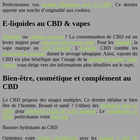
Perfectionnez vos
recettes pâtissières avec le CBD
. Ce dernier
apporte une touche d’originalité aux cookies.
E-liquides au CBD & vapes
Débutant
ou
vapoteur acharné
? La consommation de CBD est un
levier majeur pour
entretenir une bonne santé
. Pour les
fumeurs
, la
vape marque un
arrêt cigarette
. L’
e-liquide
CBD comble les
sensations de manque
durant le sevrage tabagique. Ainsi, vapoter du
CBD est plus bénéfique que l’usage de la
cigarette classique
.
Cbd-
vaps.fr
vous dirige vers des informations plus détaillées sur le sujet.
Bien-être, cosmétique et complément au
CBD
Le CBD propose des usages multiples. Ce dernier idéalise le bien
être de l’homme. Beauté et santé ? Utilisez des
produits à base de
CBD
pour
entretenir l’éclat de votre jeunesse
. Le
complément au
CBD
perfectionne votre
bien-être
.
Baumes hydratants au CBD
Optimisez votre
routine quotidienne
avec les
baumes à base de