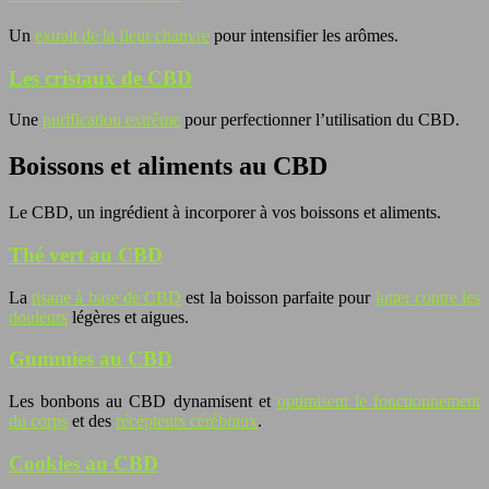
Un
extrait de la fleur chanvre
pour intensifier les arômes.
Les cristaux de CBD
Une
purification extrême
pour perfectionner l’utilisation du CBD.
Boissons et aliments au CBD
Le CBD, un ingrédient à incorporer à vos boissons et aliments.
Thé vert au CBD
La
tisane à base de CBD
est la boisson parfaite pour
lutter contre les
douleurs
légères et aigues.
Gummies au CBD
Les bonbons au CBD dynamisent et
optimisent le fonctionnement
du corps
et des
récepteurs cérébraux
.
Cookies au CBD