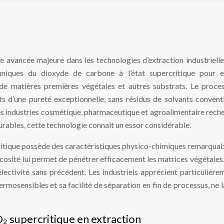
e avancée majeure dans les technologies d’extraction industrielle
uniques du dioxyde de carbone à l’état supercritique pour e
de matières premières végétales et autres substrats. Le proce
ts d’une pureté exceptionnelle, sans résidus de solvants convent
es industries cosmétique, pharmaceutique et agroalimentaire rech
urables, cette technologie connaît un essor considérable.
rcritique possède des caractéristiques physico-chimiques remarquab
iscosité lui permet de pénétrer efficacement les matrices végétales,
ectivité sans précédent. Les industriels apprécient particulière
rmosensibles et sa facilité de séparation en fin de processus, ne l
₂ supercritique en extraction