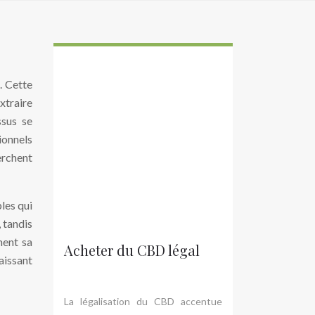
. Cette
xtraire
ssus se
ionnels
erchent
les qui
 tandis
ment sa
Acheter du CBD légal
aissant
La légalisation du CBD accentue