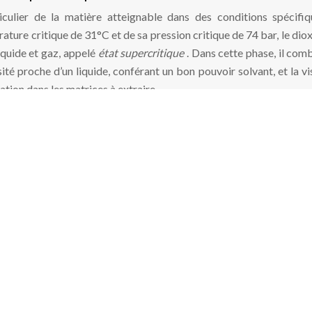
iculier de la matière atteignable dans des conditions spécifi
ature critique de 31°C et de sa pression critique de 74 bar, le dio
iquide et gaz, appelé
état supercritique
. Dans cette phase, il comb
ité proche d’un liquide, conférant un bon pouvoir solvant, et la vi
ation dans les matrices à extraire.
aractéristiques uniques en tant que solvant d’extraction. Sa diff
cœur des matières végétales, tandis que sa tension superficiell
 difficiles à atteindre. Le pouvoir solvant du CO₂ supercritique pe
 de pression et de température, permettant ainsi de cibler sélect
e état de la matière, ni tout à fait liquide, ni tout à fait gazeu
i en font un solvant d’extraction idéal pour les composés sensibl