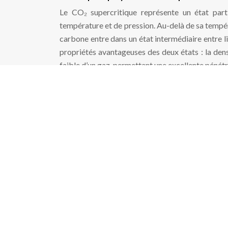
Le CO₂ supercritique représente un état part
température et de pression. Au-delà de sa tempér
carbone entre dans un état intermédiaire entre l
propriétés avantageuses des deux états : la dens
faible d’un gaz, permettant une excellente pénétr
Cette dualité confère au CO₂ supercritique des c
élevée lui permet de pénétrer efficacement au 
facilite l’accès aux sites d’extraction les plus
modulé avec précision en ajustant les paramètres
certaines familles de molécules.
Le CO₂ supercritique représente le quatrièm
possédant des propriétés exceptionnelles qu
à la chaleur.