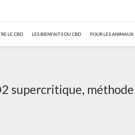
RE LE CBD
LES BIENFAITS DU CBD
POUR LES ANIMAUX
O2 supercritique, méthode 